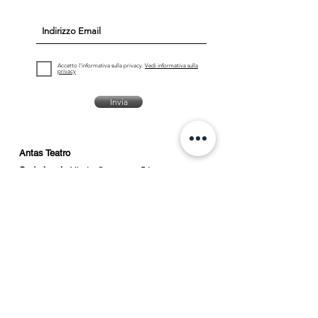
Accetto l'informativa sulla privacy.
Vedi informativa sulla
privacy
Invia
Antas Teatro
Sede legale
Via Is Garropus, 54
Sede operativa
Via Arbarei 10
09026 San Sperate (SU)
teatrantas@gmail.com
(+39)
3206973281